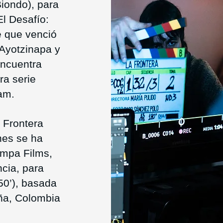
Biondo), para
l Desafío:
e que venció
Ayotzinapa y
encuentra
ra serie
am.
 Frontera
nes se ha
ampa Films,
ncia, para
50’), basada
ña, Colombia