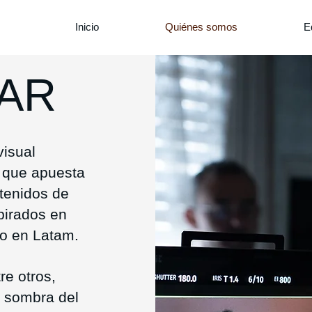
Inicio
Quiénes somos
E
AR
visual
 que apuesta
ntenidos de
spirados en
mo en Latam.
re otros,
la sombra del